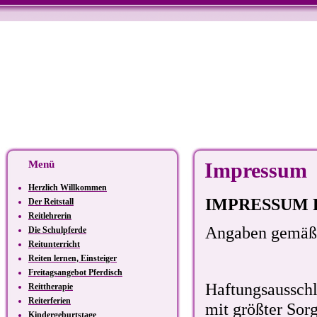
Menü
Impressum
Herzlich Willkommen
IMPRESSUM Rei
Der Reitstall
Reitlehrerin
Angaben gemäß
Die Schulpferde
Reitunterricht
Reiten lernen, Einsteiger
Freitagsangebot Pferdisch
Haftungsausschl
Reittherapie
Reiterferien
mit größter Sorg
Kindergeburtstage