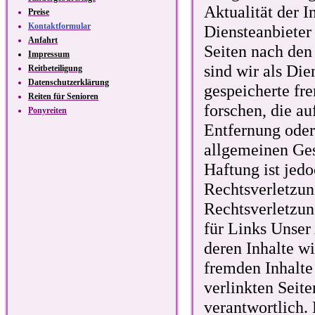
Aktualität der 
Preise
Kontaktformular
Diensteanbieter
Anfahrt
Seiten nach den
Impressum
sind wir als Die
Reitbeteiligung
Datenschutzerklärung
gespeicherte f
Reiten für Senioren
forschen, die au
Ponyreiten
Entfernung oder
allgemeinen Ges
Haftung ist jed
Rechtsverletzu
Rechtsverletzun
für Links Unser
deren Inhalte w
fremden Inhalte
verlinkten Seite
verantwortlich.