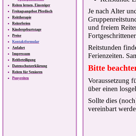
Reiten lernen, Einsteiger
Je nach Alter un
Freitagsangebot Pferdisch
Reittherapie
Gruppenreitstund
Reiterferien
und freiem Reiten
Kindergeburtstage
Fortgeschrittener
Preise
Kontaktformular
Reitstunden find
Anfahrt
Impressum
Ferienzeiten. Sam
Reitbeteiligung
Bitte beachte
Datenschutzerklärung
Reiten für Senioren
Ponyreiten
Voraussetzung fü
über einen losgel
Sollte dies (noc
vereinbart werde