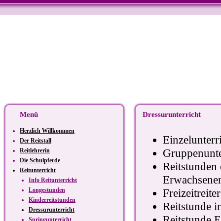
Menü
Dressurunterricht
Herzlich Willkommen
Einzelunterr
Der Reitstall
Reitlehrerin
Gruppenunte
Die Schulpferde
Reitstunden 
Reitunterricht
Erwachsenen
Info Reitunterricht
Longestunden
Freizeitreit
Kinderreitstunden
Reitstunde i
Dressurunterricht
Reitstunde E
Springunterricht