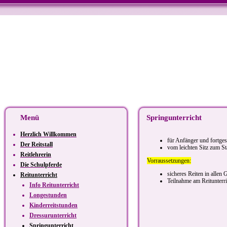
Menü
Springunterricht
Herzlich Willkommen
für Anfänger und fortges
Der Reitstall
vom leichten Sitz zum St
Reitlehrerin
Vorraussetzungen:
Die Schulpferde
sicheres Reiten in allen
Reitunterricht
Teilnahme am Reitunterri
Info Reitunterricht
Longestunden
Kinderreitstunden
Dressurunterricht
Springunterricht