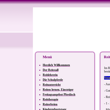
Menü
Rei
Herzlich Willkommen
Im R
Der Reitstall
best
Reitlehrerin
Vora
Die Schulpferde
- Au
Reitunterricht
Reiten lernen, Einsteiger
- Gut
Freitagsangebot Pferdisch
- Rei
Reittherapie
- 1 -
Reiterferien
Kindergeburtstage
- Pf