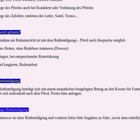
lege des Pferdes auch bei Krankheit oder Verletzung des Pferdes
ege des Zubehör, einfetten des Leder, Sattel, Trense,...
wird geboten?
ilnahme am Reitunterricht ist mit dem Reitbeteilgungs - Pferd nach Absprache möglich
ies Reiten, ohne Reitlehrer trainieren (Dressur)
ringen, bei entsprechender Reiterfahrung
rd longieren, Bodenarbeit
enbeteiligung:
eitbeteiligung beteiligt sich mit einem monatlichen festgelegten Betrag an den Kosten für Fut
et sich individuell nach dem Pferd. Preise bitte anfragen.
age Reitbeteiligung:
nteresse an einer Reitbeteiligung und weiteren Infos bitte Angaben zu Alter, sowie dem reiter