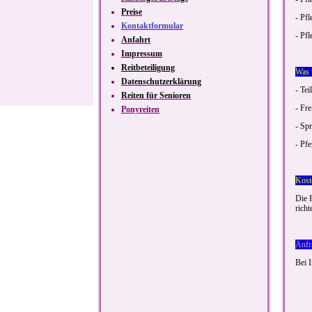
Preise
- Pf
Kontaktformular
- Pfl
Anfahrt
Impressum
Reitbeteiligung
Was 
Datenschutzerklärung
- Te
Reiten für Senioren
- Fre
Ponyreiten
- Sp
- Pfe
Kost
Die R
richt
Anfr
Bei I