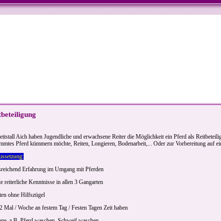
tbeteiligung
eitstall Aich haben Jugendliche und erwachsene Reiter die Möglichkeit ein Pferd als Reitbete
immtes Pferd kümmern möchte, Reiten, Longieren, Bodenarbeit,... Oder zur Vorbereitung auf ei
ussetzung:
sreichend Erfahrung im Umgang mit Pferden
e reiterliche Kenntnisse in allen 3 Gangarten
ten ohne Hilfszügel
 2 Mal / Woche an festem Tag / Festen Tagen Zeit haben
lege, z.B. Pferd waschen, Schweif waschen